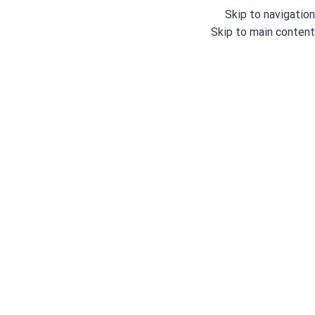
Skip to navigation
Skip to main content
دایانگ
خانه
/
برندها
/
دایانگ
Showing all 4 results
مشاهده فیلترها
فیلترها
دایانگ
اتمام موجودی
دایانگ
اتمام موجودی