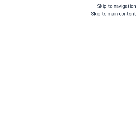
Skip to navigation
Skip to main content
چراغ LED
خانه
/
لوازم و قطعات
/
چراغ LED
نمایش یک نتیجه
مشاهده فیلترها
فیلترها
رزاتکس
اتمام موجودی