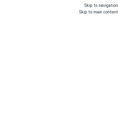
Skip to navigation
Skip to main content
چرخ خیاطی سردوز
خانه
/
چرخ های خیاطی صنعتی
/
چرخ خیاطی سردوز
نمایش 1–12 از 55 نتیجه
مشاهده فیلترها
فیلترها
اورگان
مکی