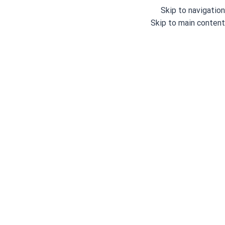
Skip to navigation
Skip to main content
ماشین لباسشویی بوش
خانه
/
محصولات برچسب خورده “ماشین لباسشویی بوش”
Showing all 10 results
مشاهده فیلترها
فیلترها
بوش
اتمام موجودی
بوش
اتمام موجودی