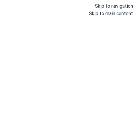
Skip to navigation
Skip to main content
دسته بندی
خانه
وبلاگ
درباره ما
خانه
/
اتو و پرس
/
اتو مخزن دار صنعتی
/
اتو مخزن دار 4/5 لیتری باتیستلا مدل باربارا Barbara
اتو مخزن