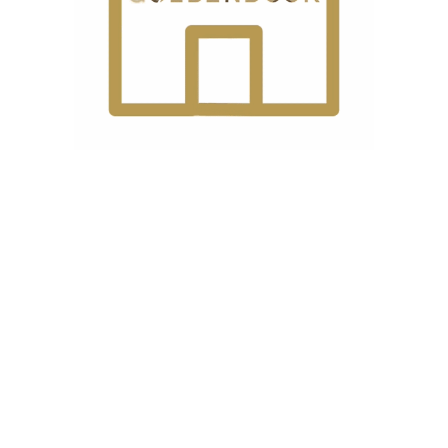
کشور
ا
سازنده
ظرفیت
ر
5
مخزن آب
جنس
ا
استی
مخزن
شیر
رد
تخلیه