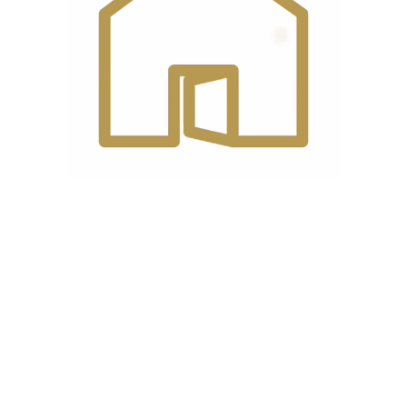
مدت
5 دقیقه
آمادگی بخار
جنس
آلومینیوم
دیگ
سیستم ضد
دارد
چکه
جنس
صفحه نسوز
کفه
قابلیت قطع کردن
دارد
خودکار بخار