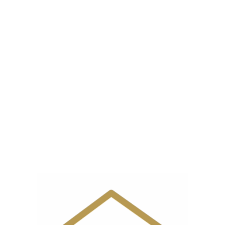
مشخصات
برند
استرالوکس
کشور
ایتالیا
سازنده
نوع
اتو مخزن دار
محصول
ظرفیت
1 لیتر
مخزن آب