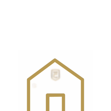
نوع
دیجیتال اینورتر
موتور
قدرت
210 وات
مکش
توان
580 وات
مصرفی
میزان
87 دسی‌بل
صدا
نمایشگر
دارد