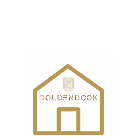
ست.
ل ZJ-9000-E-4”
ذاری شده‌اند
*