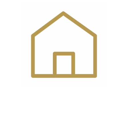
کشور
چین
سازنده
توان
370 وات
مصرفی
تکنولوژی
مکانیکی
ماشین
ولتاژ
220 ولت
ورودی برق
سیستم
نیم روغن
روغن کاری