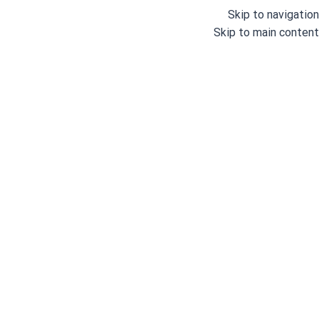
Skip to navigation
Skip to main content
خانه
/
قیچی و ماشین برش
/
قیچی عمود بر
شناسه محصول:
GD71722