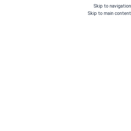
Skip to navigation
Skip to main content
خانه
/
چرخ های خیاطی صنعتی
/
میان دوز
شناسه محصول:
GD32323