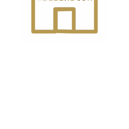
اقلام
1بسته سوزن
,
آنتن مخصوص دستگاه
,
پی
)
همراه
دفترچه لوازم
,
روغن 1 لیتری
,
میزپا
ن
ست.