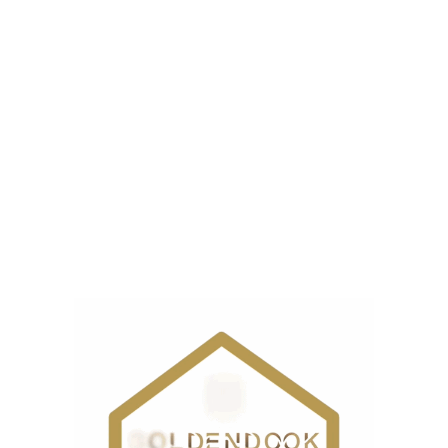
نوع
ر
محصول
نوع
ط
سوزن
نوع
2
کمپلت
تنظیم
موقعیت سوزن