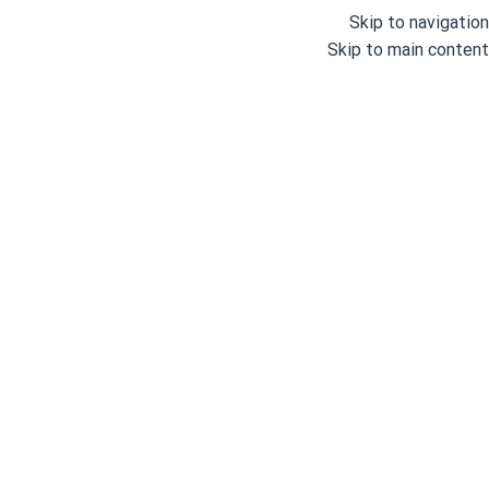
Skip to navigation
Skip to main content
دسته بندی
خانه
وبلاگ
درباره ما
خانه
/
چرخ های خیاطی صنعتی
/
بطر
/
چرخ بطر کله اسبی دوسوزنه سیلور مد
چر
سی
با 