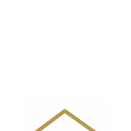
ابعاد
30x36x19 سانتیمتر
وزن
8 کیلوگرم
پایه
ندارد
دوخت
نوع جادکمه
۴ مرحله ای
دوزی
ضخامت
ضخیم
,
ظریف
دوخت