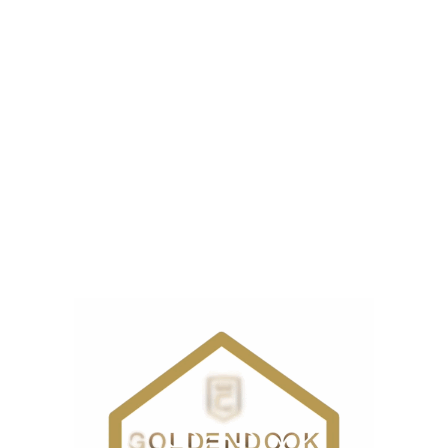
نوع
م
سوزن
نوع
کمپلت
سیستم تنظیم
سرعت
نوع
رد
سر
موتور
ی
,
ک