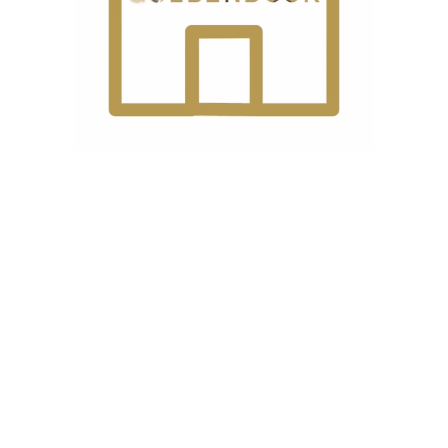
ست.
 دینام سرخود SP-313D”
ذاری شده‌اند
*