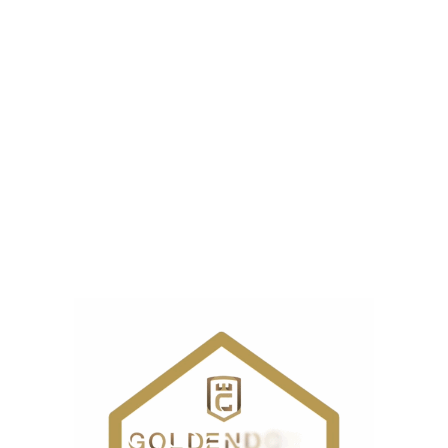
تفاوت یخچال 5 درب فرانسوی RF59 با
RF65
مدل
نسبت به مدل‌های
RF65DG960RSR/EF
یک نسخه جدیدتر و
RF59C701ES9/EF و RF59C701EB1/WS
پیشرفته‌تر محسوب می‌شود. هر دو مدل از ظرفیت نزدیک به
،
و امکانات هوشمند
۶۵۰ لیتر
کمپرسور اینورتر دیجیتال