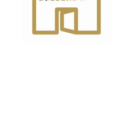
سامسونگ مانند
برخوردار هستند، اما RF65 در
SmartThings
سطح بالاتری قرار دارد و با سیستم سرمایش پیشرفته‌تر و
توزیع یکنواخت‌تر دما، نگهداری بهتری از مواد غذایی ارائه
می‌دهد و در عین حال مصرف انرژی بهینه‌تر و صدای کمتری
دارد. همچنین از نظر طراحی داخلی، نورپردازی و امکانات
هوشمند نسل جدیدتر، تجربه کاربری کامل‌تری نسبت به
RF59 ارائه می‌دهد.
در مقابل، RF59 گزینه‌ای اقتصادی‌تر با امکانات کامل و
عملکرد بسیار خوب است، در حالی که RF65 انتخابی لوکس‌تر،
مدرن‌تر و مناسب افرادی است که به دنبال بالاترین سطح
تکنولوژی و راحتی در استفاده هستند.
مزایا و معایب یخچال سامسونگ
RF59C701EB1/WS
مزایا