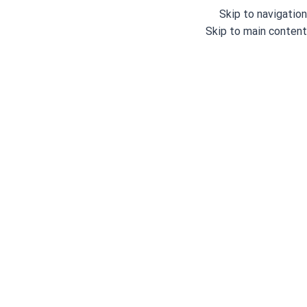
Skip to navigation
Skip to main content
بن هورس
خانه
/
برندها
/
بن هورس
نمایش یک نتیجه
مشاهده فیلترها
فیلترها
بن هورس
اتمام موجودی