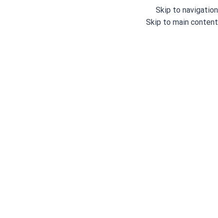
Skip to navigation
Skip to main content
ژوکی
خانه
/
برندها
/
ژوکی
Showing all 5 results
مشاهده فیلترها
فیلترها