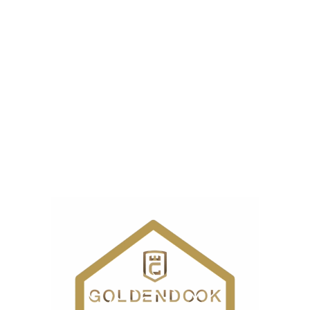
چرخ خیاطی هفت و هشت اتوماتیک
ژوکیLZ-2290CF-7
تماس بگیرید