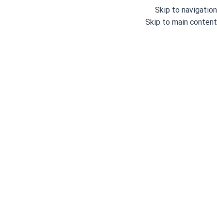
Skip to navigation
Skip to main content
اتو سرمی
خانه
/
اتو و پرس
/
سایر تجهیزات
/
اتو سرمی
Showing all 7 results
مشاهده فیلترها
فیلترها
رزاتکس
ویجی