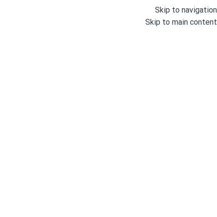
Skip to navigation
Skip to main content
ویجی
خانه
/
برندها
/
ویجی
Showing all 2 results
مشاهده فیلترها
فیلترها
ویجی
ویجی