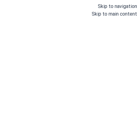
Skip to navigation
Skip to main content
وبلاگ
خانه
/
بلاگ
دلیل قفل شدن چرخ خیاطی
آبان 13, 1403
8 Comments
فهرست مطالب