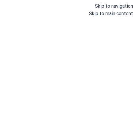
Skip to navigation
Skip to main content
خانه
/
اتو و پرس
/
سایر تجهیزات
/
اتو سرمی
زنگوله
شناسه محصول:
GD22931