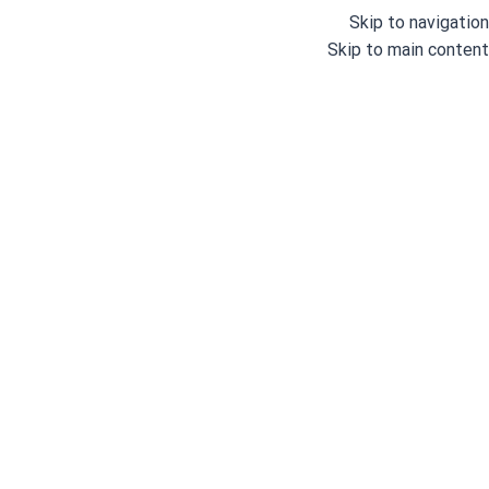
Skip to navigation
Skip to main content
دسته بندی
خانه
وبلاگ
درباره ما
خانه
/
اتو و پرس
/
اتوهای خانگی
/
اتو پرس
/
اتو پرس 1600 وات جانتک مدل JA650 (32 اینچ)
اتو پرس 00