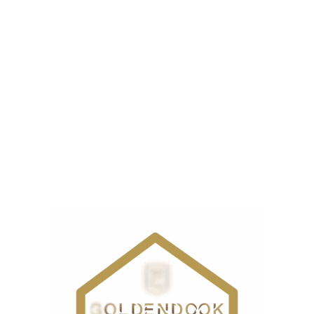
120 گرم در دقیقه
بخار
ل
ست.