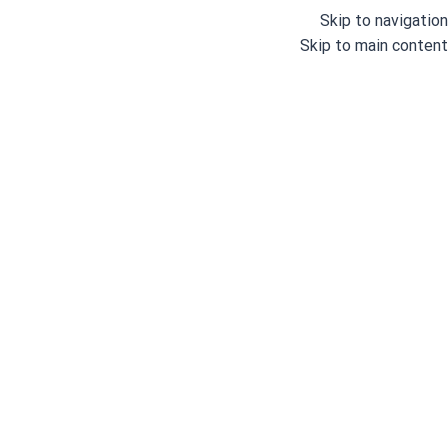
Skip to navigation
Skip to main content
دسته بندی
خانه
وبلاگ
درباره ما
خانه
/
اتو و پرس
/
اتوهای خانگی
/
اتو پرس
/
اتو پرس 2200 وات جانتک مدل GT600 (32 اینچ)
اتو پرس 00