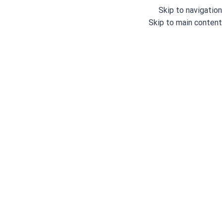
Skip to navigation
Skip to main content
دسته بندی
خانه
وبلاگ
درباره ما
خانه
/
لوازم خانگی
/
ماشین لباسشویی
/
خشک کن بوش مدل WTN86201ME
خشک
بو