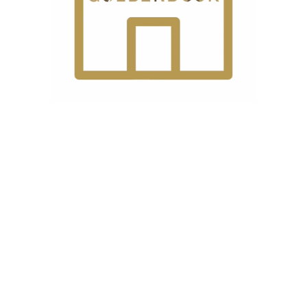
کلید روشن/
خاموش
و
ر
,
ی
ست.