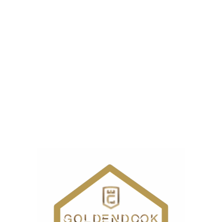
خشک کن
تمیز کردن خودکار
رد
کندانسور
نشانگر
رد
انسداد فیلتر
پمپ
رد
حرارتی
فیلتر
رد
کرکی