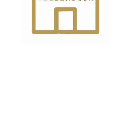
نوع
سر
موتور
ی
ست.