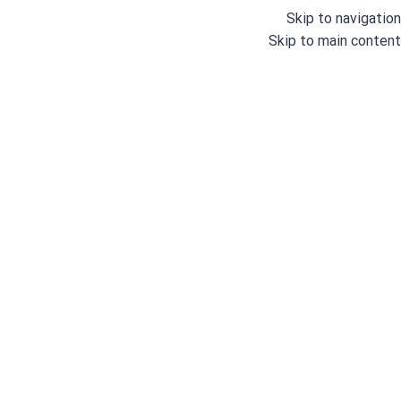
Skip to navigation
Skip to main content
دسته بندی
خانه
وبلاگ
درباره ما
خانه
/
قیچی و ماشین برش
/
طاقه پهن کن
/
دستگاه طاقه پهن کن کاشیما 
دس
کاش