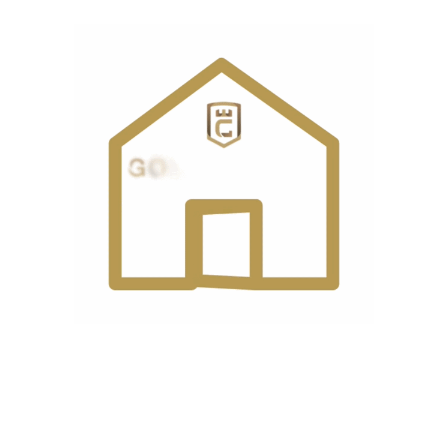
نوع
سروو موتور
موتور
ضخامت
ضخیم
دوخت
نخ قطع کن
دارد
خودکار
سیستم
دارد
تنظیم سرعت
چراغ
دارد
LED