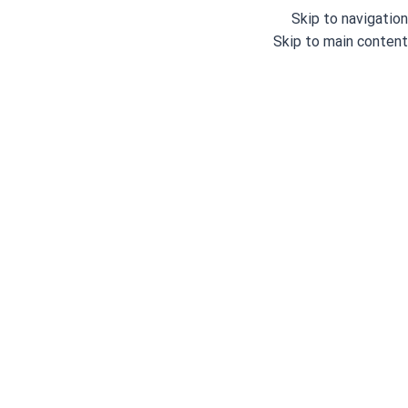
Skip to navigation
Skip to main content
خانه
/
چرخ های خیاطی صنعتی
/
چرخ خیاطی راسته دوز
شناسه محصول:
GD32143
(دیدگاه کاربر
1
)