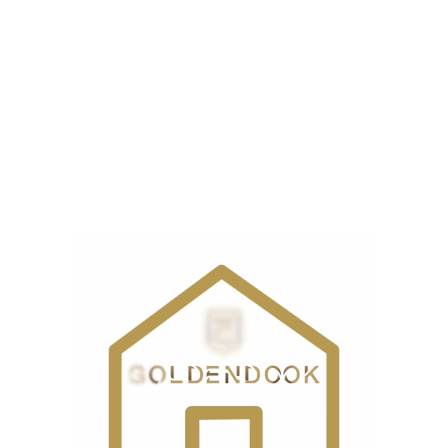
ست.
سته دوز رویانگ مدل RY-E580”
ذاری شده‌اند
*