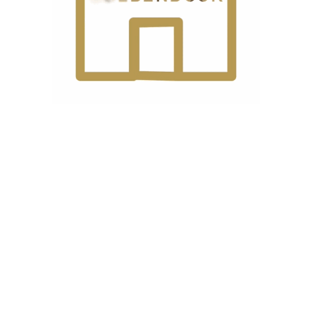
نوع
ا
محصول
تکنولوژی
ن
ک
پنل
ضخامت
1
ضخیم
,
ظریف
دوخت
نمایشگر
رد
ه
ک