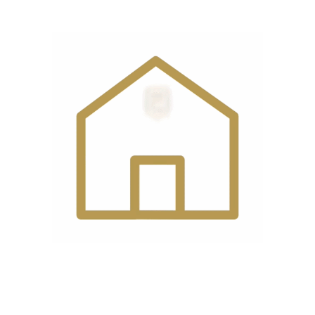
550 وات
مصرفی
تکنولوژی
مکانیکی
ماشین
ولتاژ
220 ولت
ورودی برق
سیستم
نیم روغن
روغن کاری
سایز
320*405*760
وزن
15 کیلوگرم