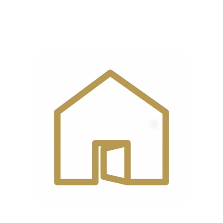
بچگانه / لباس زیر / تریکو / چرم / لباس ورزشی
/ لباس زیر
توان
550 وات
مصرفی
تکنولوژی
تمام کامپیوتری
ماشین
ولتاژ
220 ولت
ورودی برق
جنس
آهن
,
فلز
بدنه