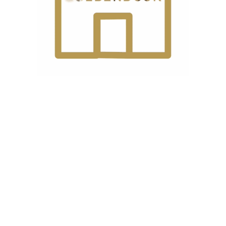
نوع
ک
محصول
جنس
ن
بدنه
نوع
ی
سر
موتور
نخ قطع کن
1
خودکار
تکنولوژی
رد
پنل