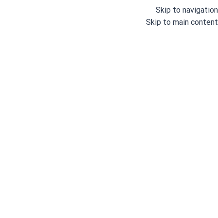
Skip to navigation
Skip to main content
دسته بندی
خانه
وبلاگ
درباره ما
خانه
/
چرخ های خیاطی صنعتی
/
نمادوز
/
چرخ خیاطی نمادوز (6*4) جک مدل 1906B
چرخ 