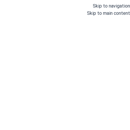
Skip to navigation
Skip to main content
خانه
/
چرخ های خیاطی صنعتی
/
هفت و هشت
شناسه محصول:
GD53982