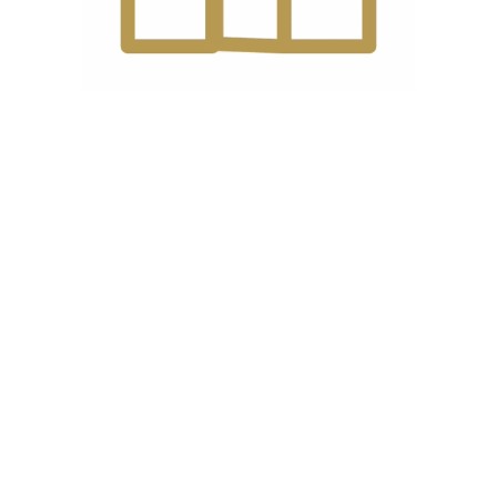
تعداد
4 نخ
نخ
تعداد
2
سوزن
نوع
سروو موتور
موتور
تکنولوژی
اتوماتیک
ماشین
نوع
DC*27 9-18
سوزن