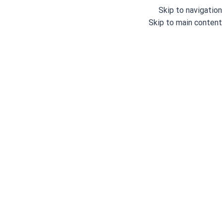
Skip to navigation
Skip to main content
خانه
/
چرخ های خانگی
/
چرخ گلدوزی خانگی
شناسه محصول:
GD66691